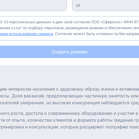
З «О персональных данных» я даю своё согласие ООО «Сферосис» (ИНН 972
азания услуг по подбору персонала, размещения резюме и обеспечения свя
лами использования сервиса
. Согласие может быть отозвано путём напра
Создать резюме
щим интересом населения к здоровому образу жизни и активно
сы. Доля вакансий, предполагающих частичную занятость или р
оискателей умеренная, но высокая конкуренция наблюдается ср
ого роста, доступа к современному оборудованию и участия в
сти от опыта, количества клиентов и формата работы (ведение 
ренировки и консультации, которые расширяют географию поис