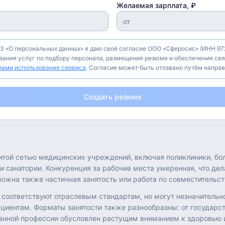
Желаемая зарплата, ₽
З «О персональных данных» я даю своё согласие ООО «Сферосис» (ИНН 972
азания услуг по подбору персонала, размещения резюме и обеспечения свя
лами использования сервиса
. Согласие может быть отозвано путём напра
Создать резюме
итой сетью медицинских учреждений, включая поликлиники, бо
и санатории. Конкуренция за рабочие места умеренная, что дел
ожна также частичная занятость или работа по совместительст
соответствуют отраслевым стандартам, но могут незначительно 
ациентам. Форматы занятости также разнообразны: от государс
данной профессии обусловлен растущим вниманием к здоровью 