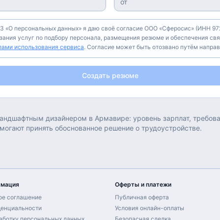
З «О персональных данных» я даю своё согласие ООО «Сферосис» (ИНН 972
азания услуг по подбору персонала, размещения резюме и обеспечения свя
лами использования сервиса
. Согласие может быть отозвано путём напра
Создать резюме
андшафтным дизайнером
в
Армавире
: уровень зарплат, требо
омогают принять обоснованное решение о трудоустройстве.
рмация
Оферты и платежи
ое соглашение
Публичная оферта
денциальности
Условия онлайн-оплаты
работку персональных данных
Безопасная сделка