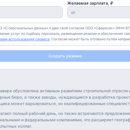
Желаемая зарплата, ₽
З «О персональных данных» я даю своё согласие ООО «Сферосис» (ИНН 972
азания услуг по подбору персонала, размещения резюме и обеспечения свя
лами использования сервиса
. Согласие может быть отозвано путём напра
Создать резюме
авире обусловлена активным развитием строительной отрасли
урные бюро, а также заводы, нуждающиеся в разработке проек
щика может варьироваться, но квалифицированные специалист
гают полный рабочий день, но также встречаются предложения 
ональными и федеральными компаниями, что расширяет географ
опытных коллег.