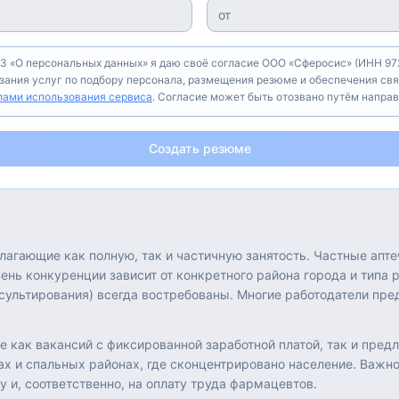
З «О персональных данных» я даю своё согласие ООО «Сферосис» (ИНН 972
азания услуг по подбору персонала, размещения резюме и обеспечения свя
лами использования сервиса
. Согласие может быть отозвано путём напра
Создать резюме
лагающие как полную, так и частичную занятость. Частные ап
ень конкуренции зависит от конкретного района города и типа
льтирования) всегда востребованы. Многие работодатели пред
 как вакансий с фиксированной заработной платой, так и пред
 и спальных районах, где сконцентрировано население. Важно 
 и, соответственно, на оплату труда фармацевтов.