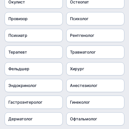
Окулист
Остеопат
Провизор
Психолог
Психиатр
Рентгенолог
Терапевт
Травматолог
Фельдшер
Хирург
Эндокринолог
Анестезиолог
Гастроэнтеролог
Гинеколог
Дерматолог
Офтальмолог