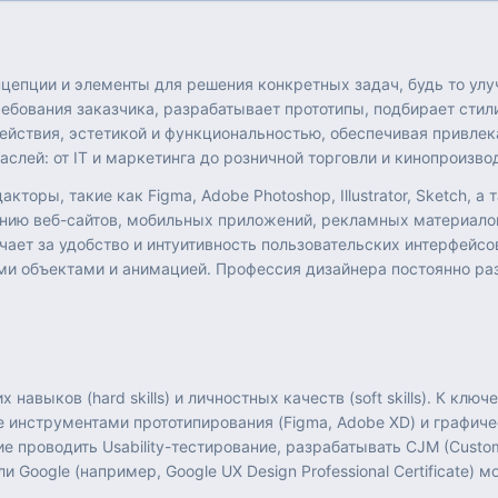
нцепции и элементы для решения конкретных задач, будь то ул
бования заказчика, разрабатывает прототипы, подбирает стил
ействия, эстетикой и функциональностью, обеспечивая привлек
слей: от IT и маркетинга до розничной торговли и кинопроизво
кторы, такие как Figma, Adobe Photoshop, Illustrator, Sketch,
данию веб-сайтов, мобильных приложений, рекламных материало
ает за удобство и интуитивность пользовательских интерфейсо
ми объектами и анимацией. Профессия дизайнера постоянно раз
навыков (hard skills) и личностных качеств (soft skills). К клю
 инструментами прототипирования (Figma, Adobe XD) и графическ
е проводить Usability-тестирование, разрабатывать CJM (Cust
 Google (например, Google UX Design Professional Certificate)