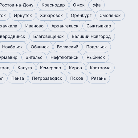
Ростов-на-Дону
Краснодар
Омск
Уфа
ток
Иркутск
Хабаровск
Оренбург
Смоленск
хачкала
Иваново
Архангельск
Сыктывкар
веродвинск
Благовещенск
Великий Новгород
Ноябрьск
Обнинск
Волжский
Подольск
Армавир
Энгельс
Нефтеюганск
Рыбинск
град
Калуга
Кемерово
Киров
Кострома
ёл
Пенза
Петрозаводск
Псков
Рязань