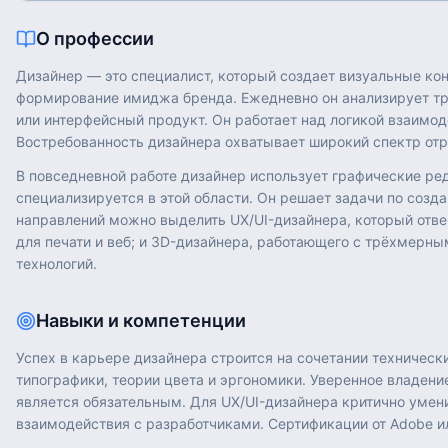
О профессии
Дизайнер — это специалист, который создает визуальные ко
формирование имиджа бренда. Ежедневно он анализирует тре
или интерфейсный продукт. Он работает над логикой взаимод
Востребованность дизайнера охватывает широкий спектр отра
В повседневной работе дизайнер использует графические реда
специализируется в этой области. Он решает задачи по соз
направлений можно выделить UX/UI-дизайнера, который отвеч
для печати и веб; и 3D-дизайнера, работающего с трёхмерны
технологий.
Навыки и компетенции
Успех в карьере дизайнера строится на сочетании технических 
типографики, теории цвета и эргономики. Уверенное владение
является обязательным. Для UX/UI-дизайнера критично умени
взаимодействия с разработчиками. Сертификации от Adobe или