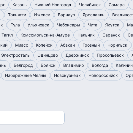
ург
Казань
Нижний Новгород
Челябинск
Самара
ь
Тольятти
Ижевск
Барнаул
Ярославль
Владивос
ск
Тула
Ульяновск
Чебоксары
Чита
Якутск
Ма
 Тагил
Комсомольск-на-Амуре
Нальчик
Саранск
Се
ский
Миасс
Копейск
Абакан
Грозный
Норильск
Электросталь
Одинцово
Дзержинск
Прокопьевск
ань
Белгород
Брянск
Владимир
Вологда
Калинин
Набережные Челны
Новокузнецк
Новороссийск
Ор