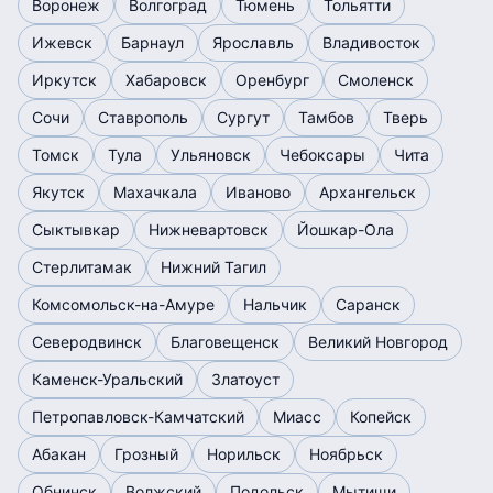
Воронеж
Волгоград
Тюмень
Тольятти
Ижевск
Барнаул
Ярославль
Владивосток
Иркутск
Хабаровск
Оренбург
Смоленск
Сочи
Ставрополь
Сургут
Тамбов
Тверь
Томск
Тула
Ульяновск
Чебоксары
Чита
Якутск
Махачкала
Иваново
Архангельск
Сыктывкар
Нижневартовск
Йошкар-Ола
Стерлитамак
Нижний Тагил
Комсомольск-на-Амуре
Нальчик
Саранск
Северодвинск
Благовещенск
Великий Новгород
Каменск-Уральский
Златоуст
Петропавловск-Камчатский
Миасс
Копейск
Абакан
Грозный
Норильск
Ноябрьск
Обнинск
Волжский
Подольск
Мытищи