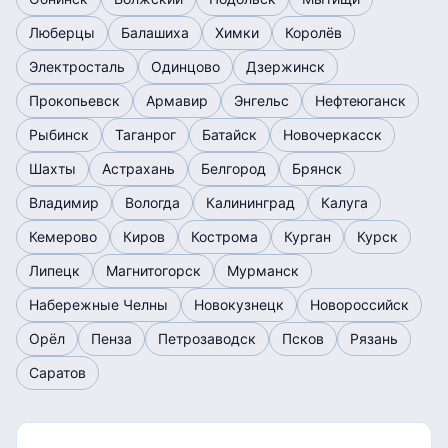
Люберцы
Балашиха
Химки
Королёв
Электросталь
Одинцово
Дзержинск
Прокопьевск
Армавир
Энгельс
Нефтеюганск
Рыбинск
Таганрог
Батайск
Новочеркасск
Шахты
Астрахань
Белгород
Брянск
Владимир
Вологда
Калининград
Калуга
Кемерово
Киров
Кострома
Курган
Курск
Липецк
Магнитогорск
Мурманск
Набережные Челны
Новокузнецк
Новороссийск
Орёл
Пенза
Петрозаводск
Псков
Рязань
Саратов