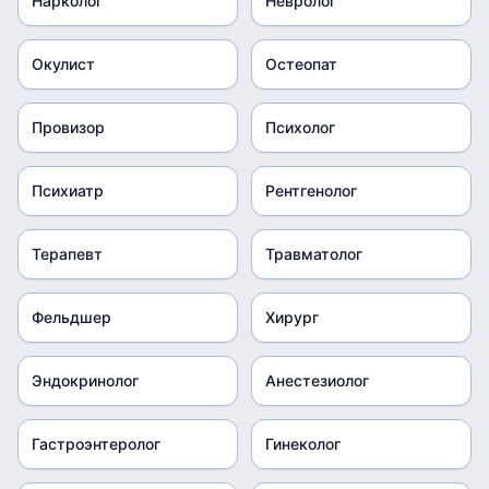
Нарколог
Невролог
Окулист
Остеопат
Провизор
Психолог
Психиатр
Рентгенолог
Терапевт
Травматолог
Фельдшер
Хирург
Эндокринолог
Анестезиолог
Гастроэнтеролог
Гинеколог