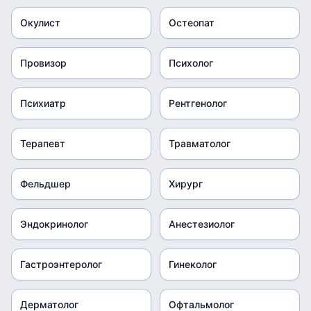
Окулист
Остеопат
Провизор
Психолог
Психиатр
Рентгенолог
Терапевт
Травматолог
Фельдшер
Хирург
Эндокринолог
Анестезиолог
Гастроэнтеролог
Гинеколог
Дерматолог
Офтальмолог